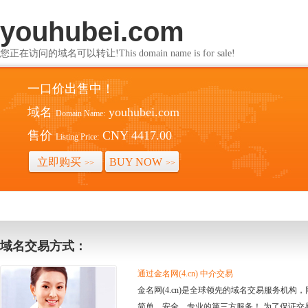
youhubei.com
您正在访问的域名可以转让!This domain name is for sale!
一口价出售中！
域名
youhubei.com
Domain Name:
售价
CNY 4417.00
Listing Price:
立即购买
BUY NOW
>>
>>
域名交易方式：
通过金名网(4.cn) 中介交易
金名网(4.cn)是全球领先的域名交易服务机
简单、安全、专业的第三方服务！ 为了保证交