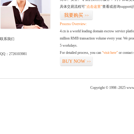
具体交易流程可
“点击这里”
查看或咨询support@
我要购买
>>
Process Overview:
4.cn is a world leading domain escrow service plat
million RMB transaction volume every year. We promi
联系我们
5 workdays.
For detailed process, you can
“visit here”
or contact
QQ：2726103981
BUY NOW
>>
Copyright © 1998 -2025 www.